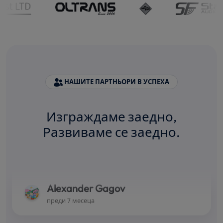
НАШИТЕ ПАРТНЬОРИ В УСПЕХА
★★★★★
Изграждаме заедно,
Бързи, точни и коректни! Може да се разчита
Развиваме се заедно.
на моженето им. Няколко години ползвам
техните услуги и всичко е ОК!
ПРЕПОРЪЧВАМ!!!
Alexander Gagov
преди 7 месеца