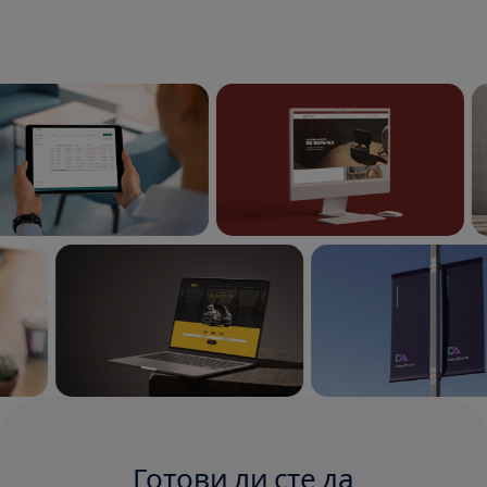
Igorianche
05/01/2025
★★★★★
Партнирахме си с екипа за пълен редизайн на
уебсайта и не бихме могли да сме по-доволни
от резултата. Разбраха нашия бранд,
спазиха сроковете и ни предоставиха сайт,
който не само изглежда страхотно, но и
работи безупречно. Силно препоръчваме
техните уеб и дизайнерски услуги!
Biva
преди 7 месеца
Готови ли сте да
★★★★★