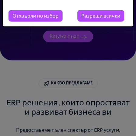
усъвършенствайте процесите си с ERP системи,
създадени за ефективност, прецизност и устойчив
растеж.
Отхвърли по избор
Разреши всички
Връзка с нас
КАКВО ПРЕДЛАГАМЕ
ERP решения, които опростяват
и развиват бизнеса ви
Предоставяме пълен спектър от ERP услуги,