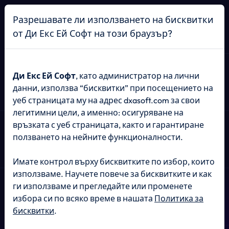
Начало
Разрешавате ли използването на бисквитки
от Ди Екс Ей Софт на този браузър?
ЕРП СИСТЕМИ
Ди Екс Ей Софт
, като администратор на лични
данни, използва “бисквитки” при посещението на
уеб страницата му на адрес dxasoft.com за свои
Оптимизирайте
легитимни цели, а именно: осигуряване на
връзката с уеб страницата, както и гарантиране
бизнеса си с
ползването на нейните функционалности.
персонализирани
ERP
Имате контрол върху бисквитките по избор, които
решения
използваме. Научете повече за бисквитките и как
ги използваме и прегледайте или променете
избора си по всяко време в нашата
Политика за
бисквитки
.
Интегрирайте, автоматизирайте и