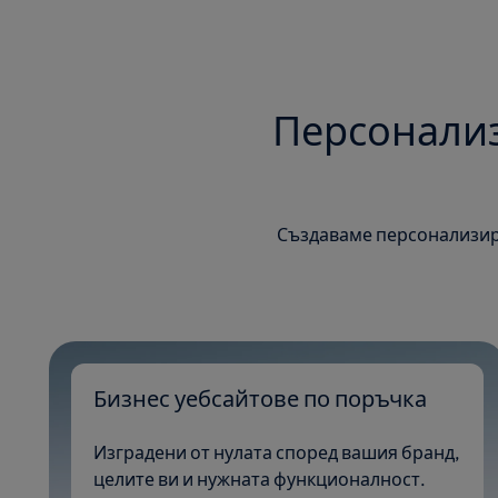
Персонализ
Създаваме персонализира
Бизнес уебсайтове по поръчка
Изградени от нулата според вашия бранд,
целите ви и нужната функционалност.