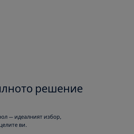
вилното решение
рол — идеалният избор,
целите ви.