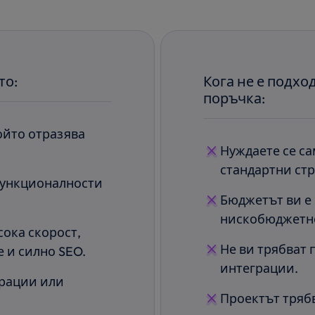
то:
Кога не е подхо
поръчка:
ойто отразява
Нуждаете се са
стандартни ст
функционалности
Бюджетът ви е
нискобюджетн
сока скорост,
Не ви трябват
 и силно SEO.
интеграции.
грации или
Проектът трябв