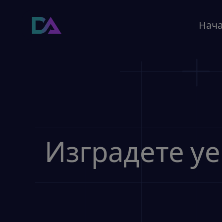
Начало
Нач
Изградете уе