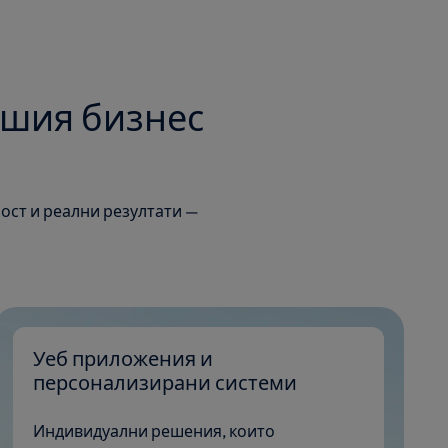
ашия бизнес
ост и реални резултати —
Уеб приложения и
персонализирани системи
Индивидуални решения, които