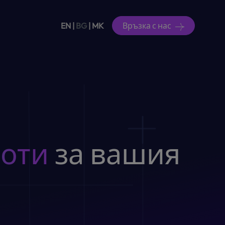
EN
|
BG
|
MK
Връзка с нас
боти
за вашия