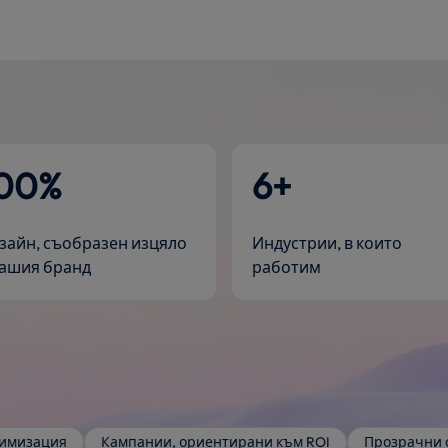
00%
6+
зайн, съобразен изцяло
Индустрии, в които
вашия бранд
работим
имизация
Кампании, ориентирани към ROI
Прозрачни 