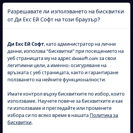
Начало
Разрешавате ли използването на бисквитки
от Ди Екс Ей Софт на този браузър?
META РЕКЛАМА
Ди Екс Ей Софт
, като администратор на лични
данни, използва “бисквитки” при посещението на
уеб страницата му на адрес dxasoft.com за свои
Създаване и
легитимни цели, а именно: осигуряване на
връзката с уеб страницата, както и гарантиране
управление на Meta
ползването на нейните функционалности.
Кампании,
които
Имате контрол върху бисквитките по избор, които
носят
реални
използваме. Научете повече за бисквитките и как
ги използваме и прегледайте или променете
резултати
избора си по всяко време в нашата
Политика за
бисквитки
.