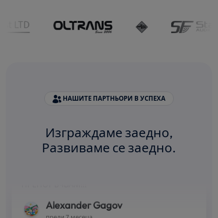
НАШИТЕ ПАРТНЬОРИ В УСПЕХА
★★★★★
Изграждаме заедно,
Бързи, точни и коректни! Може да се разчита
Развиваме се заедно.
на моженето им. Няколко години ползвам
техните услуги и всичко е ОК!
ПРЕПОРЪЧВАМ!!!
Alexander Gagov
преди 7 месеца