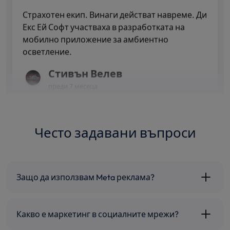
Страхотен екип. Винаги действат навреме. Ди
Екс Ей Софт участваха в разработката на
мобилно приложение за амбиентно
осветление.
Стивън Велев
преди 7 месеца
★★★★★
Често задавани въпроси
Бързи, точни и коректни! Може да се разчита
на моженето им. Няколко години ползвам
техните услуги и всичко е ОК!
ПРЕПОРЪЧВАМ!!!
Защо да използвам Meta реклама?
Alexander Gagov
★★★★★
преди 7 месеца
Какво е маркетинг в социалните мрежи?
Партнирахме си с екипа за пълен редизайн на
уебсайта и не бихме могли да сме по-доволни