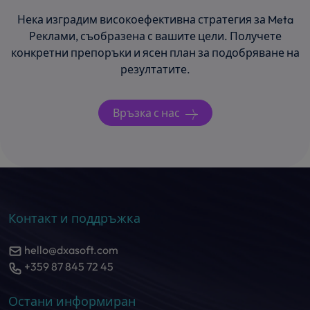
★★★★★
Нека изградим високоефективна стратегия за Meta
Реклами, съобразена с вашите цели. Получете
Специални благодарности на
конкретни препоръки и ясен план за подобряване на
разработчиците, които създадоха уебсайта!
резултатите.
DXA Soft направиха повече от очакваното, за
да го направят точно както го искахме!
Въпреки че са млада компания, този сплотен
Връзка с нас
екип от амбициозни програмисти и
дизайнери е насочен към постигане на
резултати и издигане на бизнеса ви на
следващо ниво! Изключително сме щастливи,
че работихме с тях!
Контакт и поддръжка
AZ Recruitment &
Arbeidsbemiddeling
hello@dxasoft.com
преди година
+359 87 845 72 45
Остани информиран